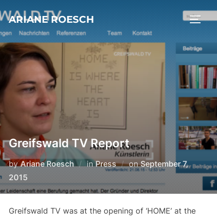
Skip
ARIANE ROESCH
to
TOGG
content
Greifswald TV Report
Posted
by
Ariane Roesch
in
Press
on
September 7,
on
2015
Greifswald TV was at the opening of ‘HOME’ at the