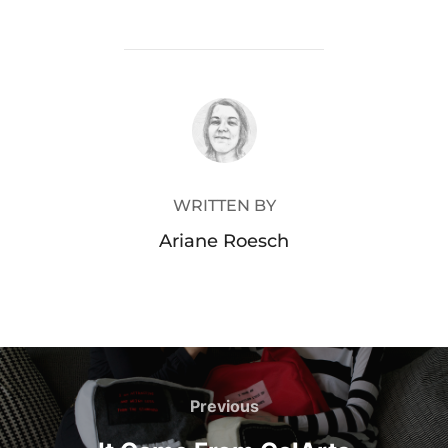
POST AUTHOR
WRITTEN BY
Ariane Roesch
Post
navigation
Previous
Previous